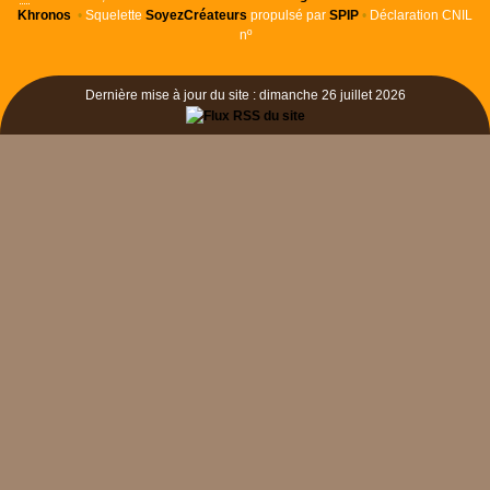
Khronos
•
Squelette
SoyezCréateurs
propulsé par
SPIP
•
Déclaration CNIL
nº
Dernière mise à jour du site : dimanche 26 juillet 2026