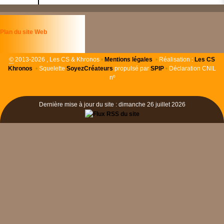
Plan du site Web
©
2013-2026 , Les CS & Khronos
•
Mentions légales
•
Réalisation :
Les
CS
Khronos
•
Squelette
SoyezCréateurs
propulsé par
SPIP
•
Déclaration CNIL
nº
Dernière mise à jour du site : dimanche 26 juillet 2026