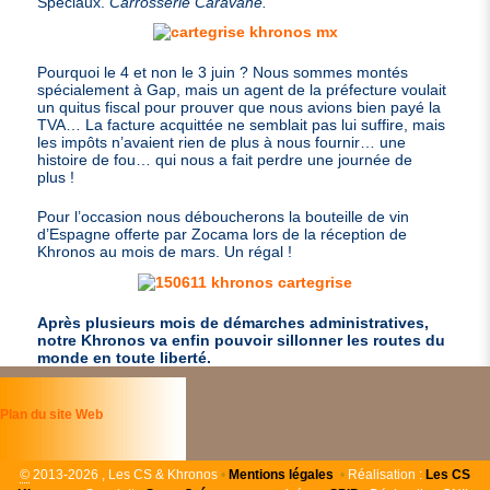
Spéciaux.
Carrosserie Caravane.
Pourquoi le 4 et non le 3 juin ? Nous sommes montés
spécialement à Gap, mais un agent de la préfecture voulait
un quitus fiscal pour prouver que nous avions bien payé la
TVA
… La facture acquittée ne semblait pas lui suffire, mais
les impôts n’avaient rien de plus à nous fournir… une
histoire de fou… qui nous a fait perdre une journée de
plus !
Pour l’occasion nous déboucherons la bouteille de vin
d’Espagne offerte par Zocama lors de la réception de
Khronos au mois de mars. Un régal !
Après plusieurs mois de démarches administratives,
notre Khronos va enfin pouvoir sillonner les routes du
monde en toute liberté.
Plan du site Web
©
2013-2026 , Les CS & Khronos
•
Mentions légales
•
Réalisation :
Les
CS