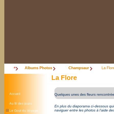
Albums Photos
Champsaur
La Flor
La Flore
Accueil
Quelques unes des fleurs rencontrées
Au fil des jours
En plus du diaporama ci-dessous qui d
naviguer entre les photos à l’aide des
Le Gout du Voyage