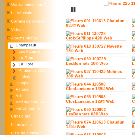
Qui sommes nous ?
Pause
Le Véhicule
Carnets de voyage
Vidéos
Albums Photos
Champsaur
Les Autanes
La Faune
La Flore
Printemps 2020
L’hiver
Europe
Afrique
Asie
Amérique du Sud
Fonds marins
Clins d’œil
Liens utiles
Liste de diffusion