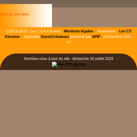
Plan du site Web
©
2013-2026 , Les CS & Khronos
•
Mentions légales
•
Réalisation :
Les
CS
Khronos
•
Squelette
SoyezCréateurs
propulsé par
SPIP
•
Déclaration CNIL
nº
Dernière mise à jour du site : dimanche 26 juillet 2026