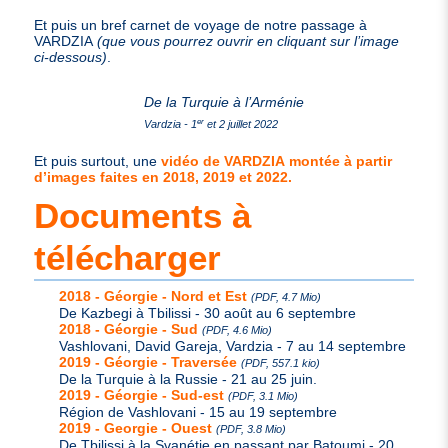
Et puis un bref carnet de voyage de notre passage à
VARDZIA
(que vous pourrez ouvrir en cliquant sur l’image
ci-dessous)
.
De la Turquie à l’Arménie
er
Vardzia - 1
et 2 juillet 2022
Et puis surtout, une
vidéo de
VARDZIA
montée à partir
d’images faites en 2018, 2019 et 2022.
Documents à
télécharger
2018 - Géorgie - Nord et Est
(PDF, 4.7 Mio)
De Kazbegi à Tbilissi - 30 août au 6 septembre
2018 - Géorgie - Sud
(PDF, 4.6 Mio)
Vashlovani, David Gareja, Vardzia - 7 au 14 septembre
2019 - Géorgie - Traversée
(PDF, 557.1 kio)
De la Turquie à la Russie - 21 au 25 juin.
2019 - Géorgie - Sud-est
(PDF, 3.1 Mio)
Région de Vashlovani - 15 au 19 septembre
2019 - Georgie - Ouest
(PDF, 3.8 Mio)
De Tbilissi à la Svanétie en passant par Batoumi - 20