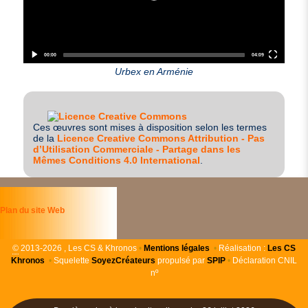
00:00
04:09
Urbex en Arménie
Ces œuvres sont mises à disposition selon les termes
de la
Licence Creative Commons Attribution - Pas
d’Utilisation Commerciale - Partage dans les
Mêmes Conditions 4.0 International
.
Plan du site Web
©
2013-2026 , Les CS & Khronos
•
Mentions légales
•
Réalisation :
Les
CS
Khronos
•
Squelette
SoyezCréateurs
propulsé par
SPIP
•
Déclaration CNIL
nº