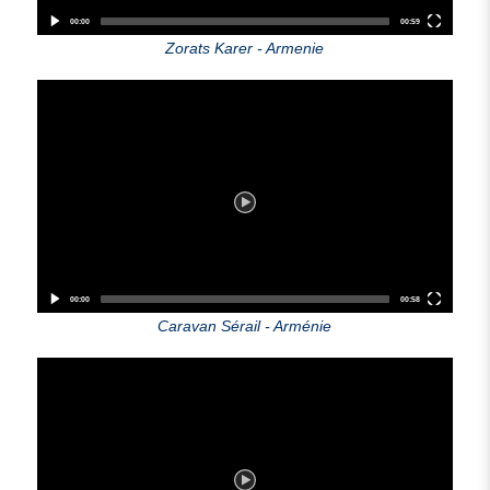
00:00
00:59
Zorats Karer - Armenie
Video
Player
00:00
00:58
Caravan Sérail - Arménie
Video
Player