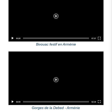
00:00
07:37
Bivouac festif en Arménie
Video
Player
00:00
02:18
Gorges de la Debed - Arménie