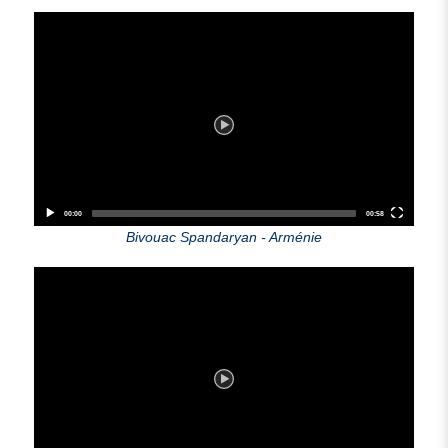
Video
Player
00:00
00:58
Bivouac Spandaryan - Arménie
Video
Player