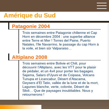
Amérique du Sud
Patagonie 2004
Trois semaines entre Patagonie chilienne et Cap
Horn en décembre 2004 : une superbe alliance
entre Terre et Mer ! Torres del Paine, Puerto
Natales, l’Ile Navarrino, le passage du cap Horn à
la voile, et bien sûr Valparaiso…
Altiplano 2008
Trois semaines entre Bolivie et Chili, pour
découvrir l’Altiplano, avec les
VTT
pour le plaisir
de pédaler, et un 4x4 pour porter les bagages.
Sajama, Salars d’Uyuni et de Coipasa, Volcans
Tunupa et Licancabur, Désert d’Atacama,
Geysers d’El Tatio, vallée de la lune et de la mort,
Lagunes blanche, verte, colorée, Désert de
Siloli… Que de paysages inoubliables. Nous y
retournerons !