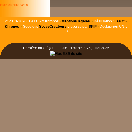
Plan du site Web
©
2013-2026 , Les CS & Khronos
•
Mentions légales
•
Réalisation :
Les
CS
Khronos
•
Squelette
SoyezCréateurs
propulsé par
SPIP
•
Déclaration CNIL
nº
Dernière mise à jour du site : dimanche 26 juillet 2026