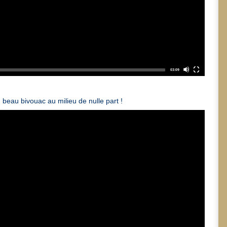
03:09
 beau bivouac au milieu de nulle part !