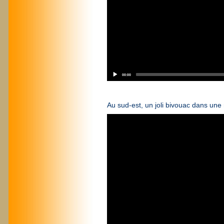
00:00
Au sud-est, un joli bivouac dans une 