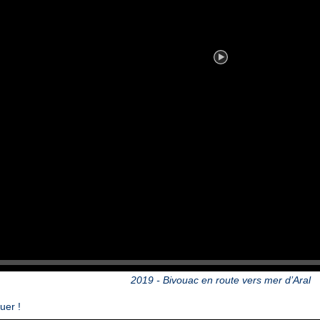
2019 - Bivouac en route vers mer d’Aral
uer !