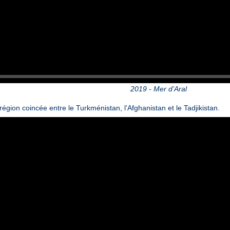
2019 - Mer d’Aral
région coincée entre le Turkménistan, l’Afghanistan et le Tadjikistan.
Video
Player