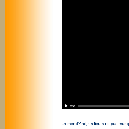
00:00
La mer d’Aral, un lieu à ne pas manq