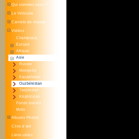
Qui sommes nous ?
Le Véhicule
Carnets de voyage
Vidéos
Champsaur, ..
Europe
Afrique
Asie
Russie
Mongolie
Kazakhstan
Ouzbékistan
Tadjikistan
Kirghizstan
Fonds marins
Moto
Albums Photos
Clins d’œil
Liens utiles