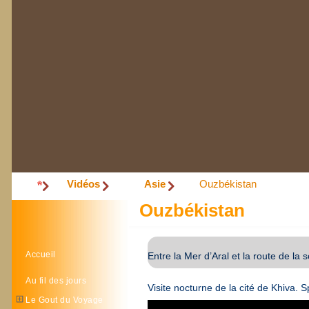
Vidéos
Asie
Ouzbékistan
Ouzbékistan
Accueil
Entre la Mer d’Aral et la route de la so
Au fil des jours
Visite nocturne de la cité de Khiva. S
Le Gout du Voyage